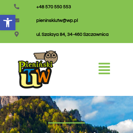
+48 570 550 553
Otwórz pasek narzędzi
pieninskiutw@wp.pl
ul. Szalaya 84, 34-460 Szczawnica