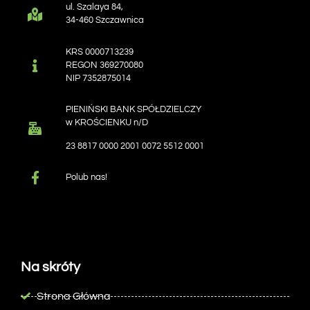
ul. Szalaya 84,
34-460 Szczawnica
KRS 0000713239
REGON 369270080
NIP 7352875014
PIENIŃSKI BANK SPÓŁDZIELCZY
w KROŚCIENKU n/D
23 8817 0000 2001 0072 5512 0001
Polub nas!
Na skróty
Strona Główna