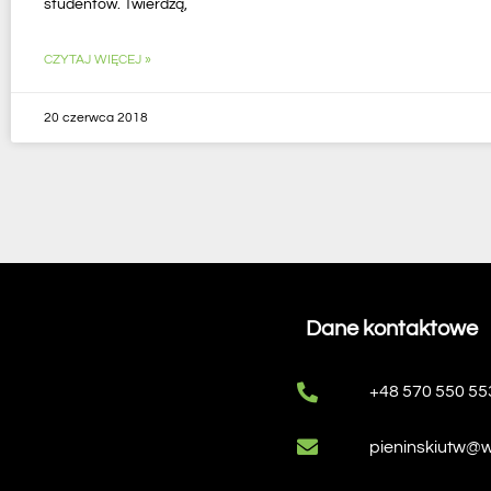
studentów. Twierdzą,
CZYTAJ WIĘCEJ »
20 czerwca 2018
Dane kontaktowe
+48 570 550 55
pieninskiutw@w