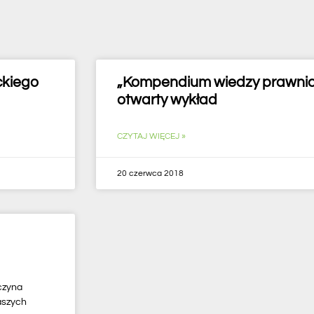
ckiego
„Kompendium wiedzy prawnicz
otwarty wykład
CZYTAJ WIĘCEJ »
20 czerwca 2018
czyna
aszych