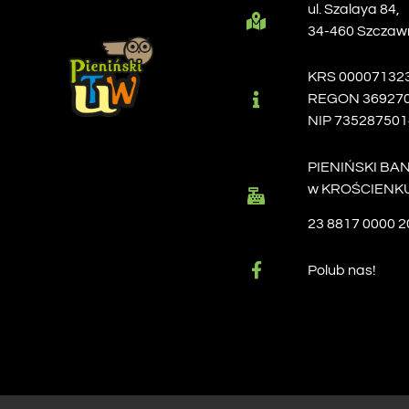
ul. Szalaya 84,
34-460 Szczaw
KRS 00007132
REGON 36927
NIP 735287501
PIENIŃSKI BA
w KROŚCIENKU
23 8817 0000 2
Polub nas!