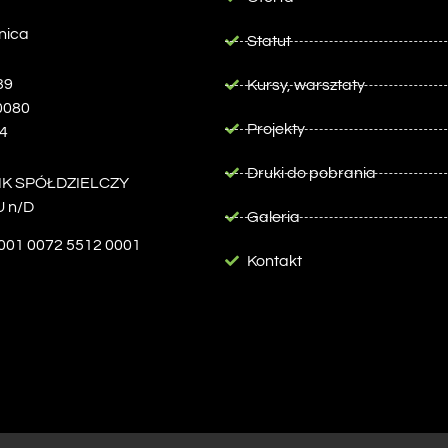
nica
Statut
39
Kursy, warsztaty
0080
Projekty
4
Druki do pobrania
NK SPÓŁDZIELCZY
 n/D
Galeria
001 0072 5512 0001
Kontakt