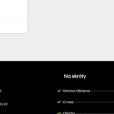
Na skróty
3
Strona Główna
O nas
p.pl
Oferta