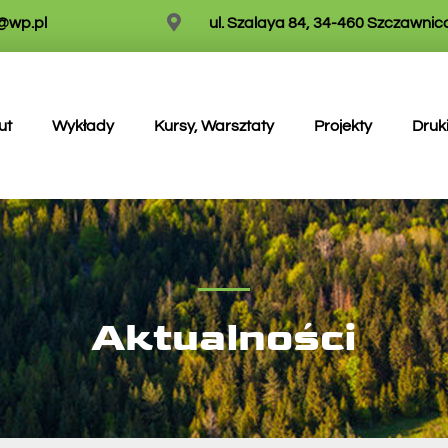
w@wp.pl
ul. Szalaya 84, 34-460 Szczawnic
ut
Wykłady
Kursy, Warsztaty
Projekty
Druk
Aktualności