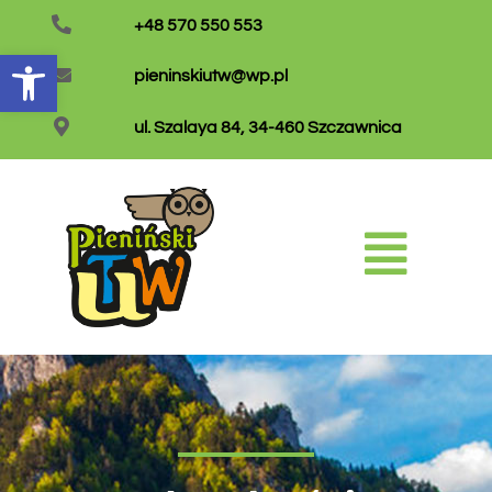
+48 570 550 553
Otwórz pasek narzędzi
pieninskiutw@wp.pl
ul. Szalaya 84, 34-460 Szczawnica