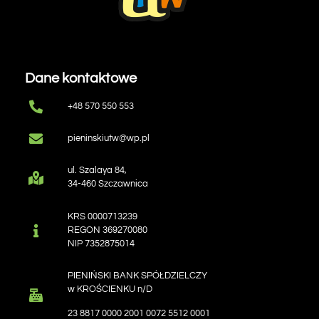
Dane kontaktowe
+48 570 550 553
pieninskiutw@wp.pl
ul. Szalaya 84,
34-460 Szczawnica
KRS 0000713239
REGON 369270080
NIP 7352875014
PIENIŃSKI BANK SPÓŁDZIELCZY
w KROŚCIENKU n/D
23 8817 0000 2001 0072 5512 0001