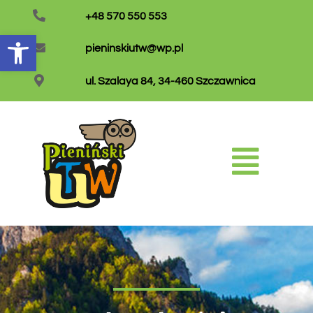
+48 570 550 553
Otwórz pasek narzędzi
pieninskiutw@wp.pl
ul. Szalaya 84, 34-460 Szczawnica