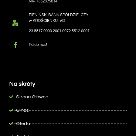
NIP 7352875014
PIENIŃSKI BANK SPÓŁDZIELCZY
w KROŚCIENKU n/D
23 8817 0000 2001 0072 5512 0001
Polub nas!
Na skróty
Strona Główna
O nas
Oferta