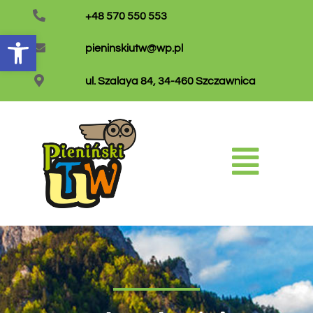
+48 570 550 553
Otwórz pasek narzędzi
pieninskiutw@wp.pl
ul. Szalaya 84, 34-460 Szczawnica