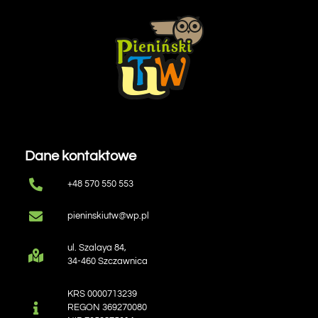
Dane kontaktowe
+48 570 550 553
pieninskiutw@wp.pl
ul. Szalaya 84,
34-460 Szczawnica
KRS 0000713239
REGON 369270080