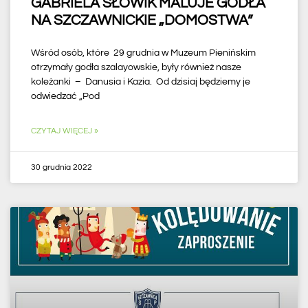
GABRIELA SŁOWIK MALUJE GODŁA
NA SZCZAWNICKIE „DOMOSTWA”
Wśród osób, które 29 grudnia w Muzeum Pienińskim
otrzymały godła szalayowskie, były również nasze
koleżanki – Danusia i Kazia. Od dzisiaj będziemy je
odwiedzać „Pod
CZYTAJ WIĘCEJ »
30 grudnia 2022