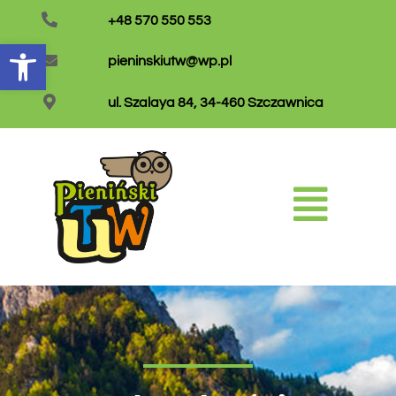
+48 570 550 553
Otwórz pasek narzędzi
pieninskiutw@wp.pl
ul. Szalaya 84, 34-460 Szczawnica