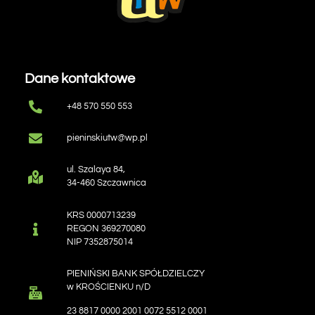
Dane kontaktowe
+48 570 550 553
pieninskiutw@wp.pl
ul. Szalaya 84,
34-460 Szczawnica
KRS 0000713239
REGON 369270080
NIP 7352875014
PIENIŃSKI BANK SPÓŁDZIELCZY
w KROŚCIENKU n/D
23 8817 0000 2001 0072 5512 0001