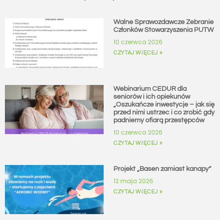
Walne Sprawozdawcze Zebranie
Członków Stowarzyszenia PUTW
10 czerwca 2026
CZYTAJ WIĘCEJ »
Webinarium CEDUR dla
seniorów i ich opiekunów
„Oszukańcze inwestycje – jak się
przed nimi ustrzec i co zrobić gdy
padniemy ofiarą przestępców
10 czerwca 2026
CZYTAJ WIĘCEJ »
Projekt „Basen zamiast kanapy”
12 maja 2026
CZYTAJ WIĘCEJ »