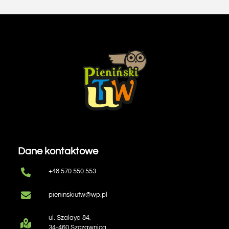
Dane kontaktowe
+48 570 550 553
pieninskiutw@wp.pl
ul. Szalaya 84,
34-460 Szczawnica