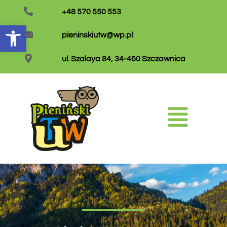
+48 570 550 553
Otwórz pasek narzędzi
pieninskiutw@wp.pl
ul. Szalaya 84, 34-460 Szczawnica