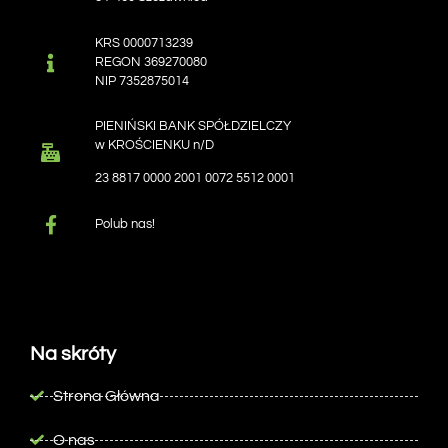
KRS 0000713239
REGON 369270080
NIP 7352875014
PIENIŃSKI BANK SPÓŁDZIELCZY
w KROŚCIENKU n/D
23 8817 0000 2001 0072 5512 0001
Polub nas!
Na skróty
Strona Główna
O nas