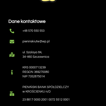
Dane kontaktowe
+48 570 550 553
pieninskiutw@wp.pl
ul. Szalaya 84,
34-460 Szczawnica
KRS 0000713239
REGON 369270080
NIP 7352875014
PIENIŃSKI BANK SPÓŁDZIELCZY
w KROŚCIENKU n/D
23 8817 0000 2001 0072 5512 0001