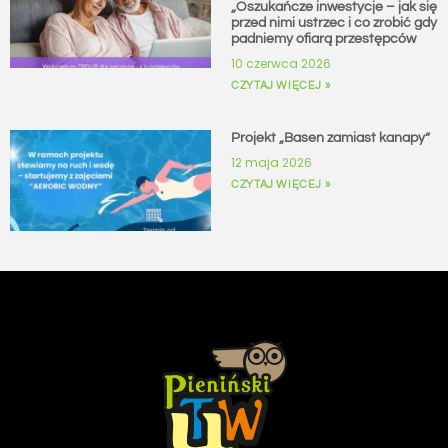
„Oszukańcze inwestycje – jak się
przed nimi ustrzec i co zrobić gdy
padniemy ofiarą przestępców
10 czerwca 2026
CZYTAJ WIĘCEJ »
Projekt „Basen zamiast kanapy”
12 maja 2026
CZYTAJ WIĘCEJ »