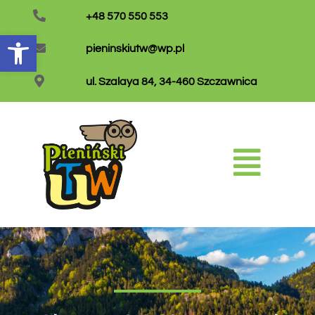
+48 570 550 553
Otwórz pasek narzędzi
pieninskiutw@wp.pl
ul. Szalaya 84, 34-460 Szczawnica