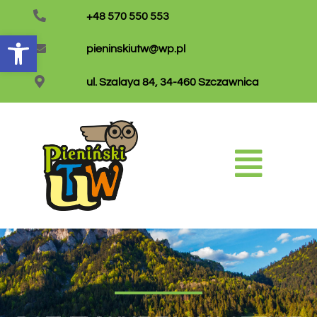
+48 570 550 553
Otwórz pasek narzędzi
pieninskiutw@wp.pl
ul. Szalaya 84, 34-460 Szczawnica