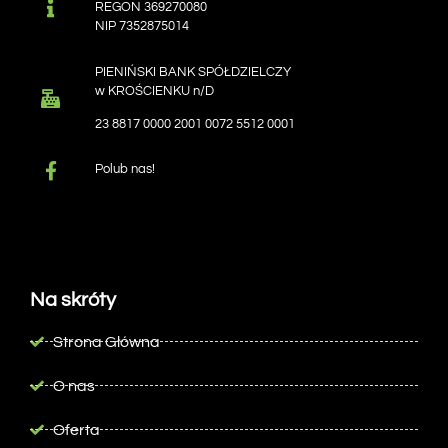
REGON 369270080
NIP 7352875014
PIENIŃSKI BANK SPÓŁDZIELCZY
w KROŚCIENKU n/D
23 8817 0000 2001 0072 5512 0001
Polub nas!
Na skróty
Strona Główna
O nas
Oferta