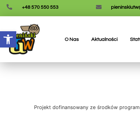
+48 570 550 553
pieninskiut
Otwórz pasek narzędzi
O Nas
Aktualności
Stat
Projekt dofinansowany ze środków programu „