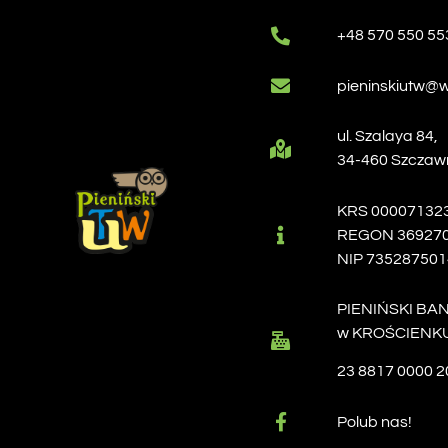
+48 570 550 55
pieninskiutw@w
ul. Szalaya 84,
34-460 Szczaw
KRS 00007132
REGON 36927
NIP 735287501
PIENIŃSKI BA
w KROŚCIENKU
23 8817 0000 2
Polub nas!