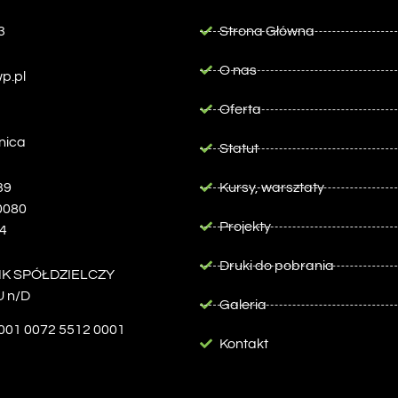
3
Strona Główna
O nas
p.pl
Oferta
nica
Statut
39
Kursy, warsztaty
0080
Projekty
4
Druki do pobrania
NK SPÓŁDZIELCZY
 n/D
Galeria
001 0072 5512 0001
Kontakt