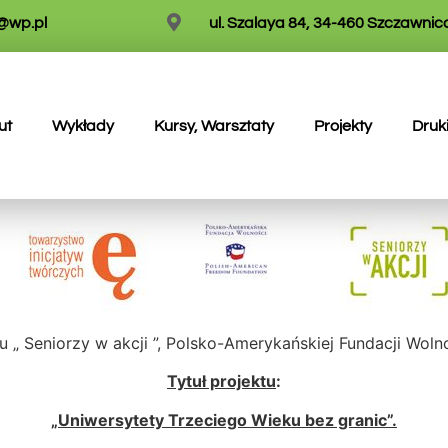
w@wp.pl
ul. Szalaya 84, 34-460 Szczawnic
ut
Wykłady
Kursy, Warsztaty
Projekty
Druk
 Seniorzy w akcji ”, Polsko-Amerykańskiej Fundacji Wolno
Tytuł projektu
:
„Uniwersytety Trzeciego Wieku bez granic”.