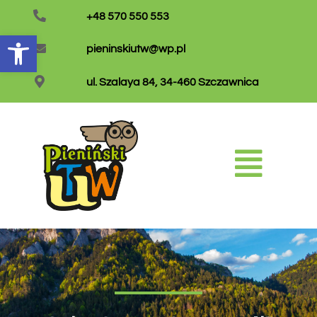
+48 570 550 553
Otwórz pasek narzędzi
pieninskiutw@wp.pl
ul. Szalaya 84, 34-460 Szczawnica