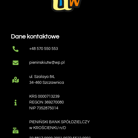
Dane kontaktowe
+48 570 550 553
pieninskiutw@wp.pl
ul. Szalaya 84,
34-460 Szczawnica
KRS 0000713239
REGON 369270080
NIP 7352875014
PIENIŃSKI BANK SPÓŁDZIELCZY
w KROŚCIENKU n/D