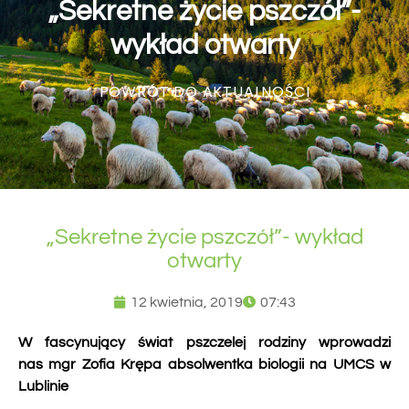
„Sekretne życie pszczół”-
wykład otwarty
POWRÓT DO AKTUALNOŚCI
„Sekretne życie pszczół”- wykład
otwarty
12 kwietnia, 2019
07:43
W fascynujący świat pszczelej rodziny wprowadzi
nas
mgr Zofia Krępa
absolwentka biologii na UMCS w
Lublinie