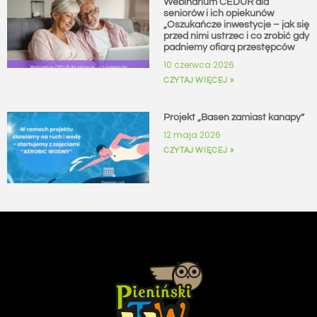
Webinarium CEDUR dla
seniorów i ich opiekunów
„Oszukańcze inwestycje – jak się
przed nimi ustrzec i co zrobić gdy
padniemy ofiarą przestępców
10 czerwca 2026
CZYTAJ WIĘCEJ »
Projekt „Basen zamiast kanapy”
12 maja 2026
CZYTAJ WIĘCEJ »