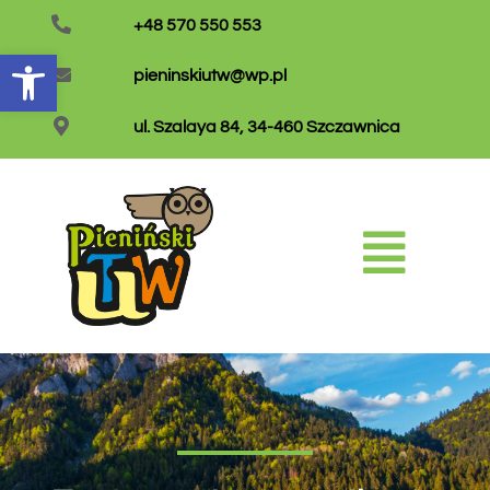
+48 570 550 553
Otwórz pasek narzędzi
pieninskiutw@wp.pl
ul. Szalaya 84, 34-460 Szczawnica