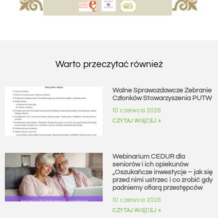
Warto przeczytać również
Walne Sprawozdawcze Zebranie
Członków Stowarzyszenia PUTW
10 czerwca 2026
CZYTAJ WIĘCEJ »
Webinarium CEDUR dla
seniorów i ich opiekunów
„Oszukańcze inwestycje – jak się
przed nimi ustrzec i co zrobić gdy
padniemy ofiarą przestępców
10 czerwca 2026
CZYTAJ WIĘCEJ »