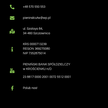
+48 570 550 553
pieninskiutw@wp.pl
ul. Szalaya 84,
34-460 Szczawnica
KRS 0000713239
REGON 369270080
NIP 7352875014
PIENIŃSKI BANK SPÓŁDZIELCZY
w KROŚCIENKU n/D
23 8817 0000 2001 0072 5512 0001
Polub nas!