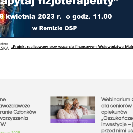
ne
Webinarium
awozdawcze
dla seniorów 
ranie Członków
opiekunów
warzyszenia
„Oszukańcze
TW
inwestycje – 
przed nimi us
zerwca 2026