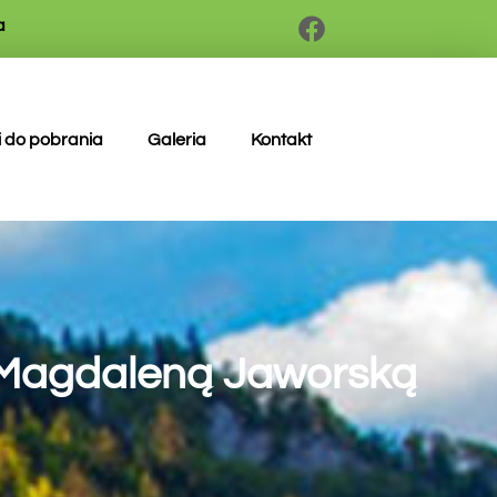
a
i do pobrania
Galeria
Kontakt
d. Magdaleną Jaworską