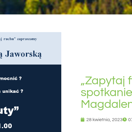
„Zapytaj f
spotkanie
Magdalen
28 kwietnia, 2023
0