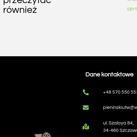
przeczytać
również
CZYT
Dane kontaktowe
+48 570 550 55
pieninskiutw@w
ul. Szalaya 84,
34-460 Szczaw