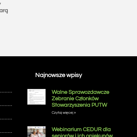
y
arą
Najnowsze wpisy
Walne Sprawozdawcze
Zebranie Członków
Stowarzyszenia PUTW
Czytaj więcej »
Webinarium CEDUR dla
seniorów i ich opiekunów