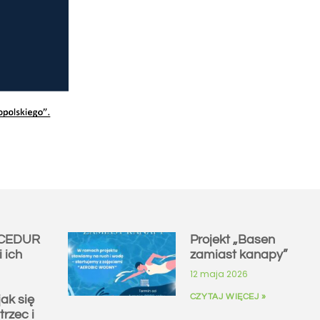
 CEDUR
Projekt „Basen
i ich
zamiast kanapy”
12 maja 2026
CZYTAJ WIĘCEJ »
jak się
trzec i