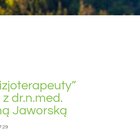
izjoterapeuty”
 z dr.n.med.
ą Jaworską
7:29