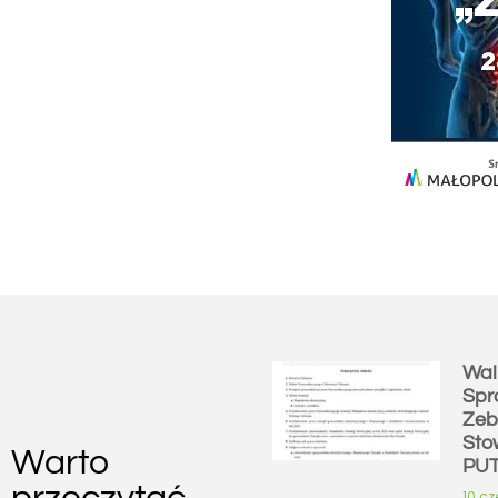
Wal
Spr
Zeb
Sto
Warto
PU
10 c