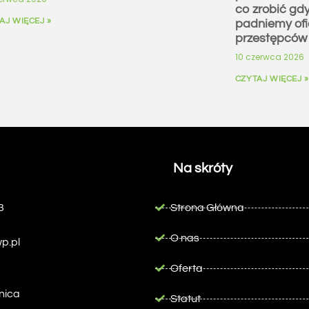
co zrobić gd
AJ WIĘCEJ »
padniemy ofi
przestępców
10 czerwca 2026
CZYTAJ WIĘCEJ »
Na skróty
3
Strona Główna
O nas
p.pl
Oferta
nica
Statut