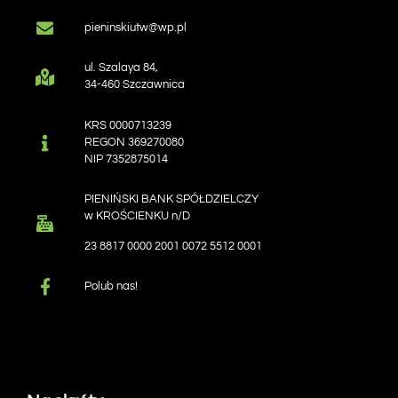
pieninskiutw@wp.pl
ul. Szalaya 84,
34-460 Szczawnica
KRS 0000713239
REGON 369270080
NIP 7352875014
PIENIŃSKI BANK SPÓŁDZIELCZY
w KROŚCIENKU n/D
23 8817 0000 2001 0072 5512 0001
Polub nas!