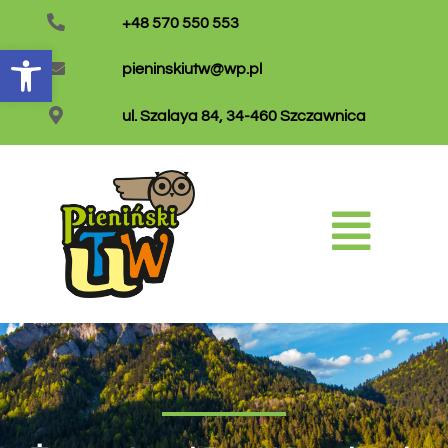
+48 570 550 553
Otwórz pasek narzędzi
pieninskiutw@wp.pl
ul. Szalaya 84, 34-460 Szczawnica