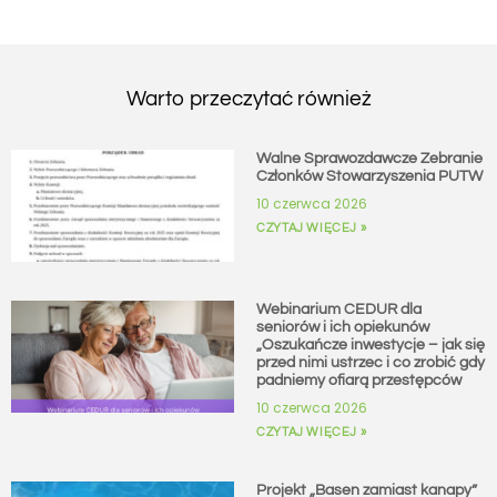
Warto przeczytać również
Walne Sprawozdawcze Zebranie
Członków Stowarzyszenia PUTW
10 czerwca 2026
CZYTAJ WIĘCEJ »
Webinarium CEDUR dla
seniorów i ich opiekunów
„Oszukańcze inwestycje – jak się
przed nimi ustrzec i co zrobić gdy
padniemy ofiarą przestępców
10 czerwca 2026
CZYTAJ WIĘCEJ »
Projekt „Basen zamiast kanapy”