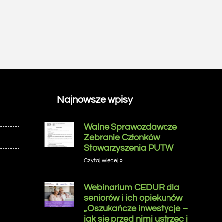
Najnowsze wpisy
Walne Sprawozdawcze
Zebranie Członków
Stowarzyszenia PUTW
Czytaj więcej »
Webinarium CEDUR dla
seniorów i ich opiekunów
„Oszukańcze inwestycje –
jak się przed nimi ustrzec i