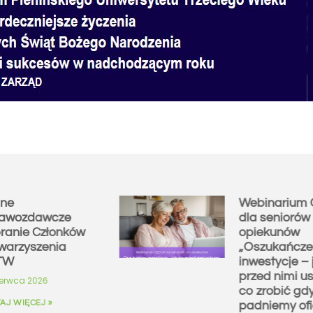
ne
Webinarium
awozdawcze
dla seniorów 
ranie Członków
opiekunów
warzyszenia
„Oszukańcze
TW
inwestycje – 
przed nimi us
zerwca 2026
co zrobić gd
AJ WIĘCEJ »
padniemy ofi