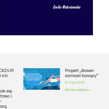
 CEDUR
Projekt „Basen
i ich
zamiast kanapy”
12 maja 2026
CZYTAJ WIĘCEJ »
jak się
trzec i
y
arą