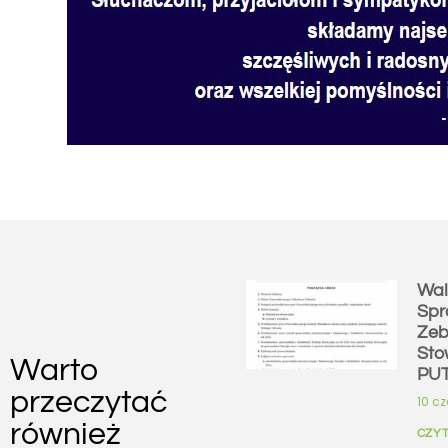
Wal
Spr
Zeb
Sto
Warto
PU
przeczytać
10 c
również
CZYT