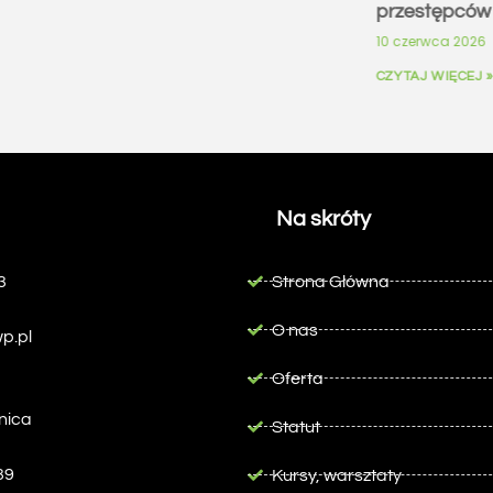
przestępców
10 czerwca 2026
CZYTAJ WIĘCEJ »
Na skróty
3
Strona Główna
O nas
p.pl
Oferta
nica
Statut
39
Kursy, warsztaty