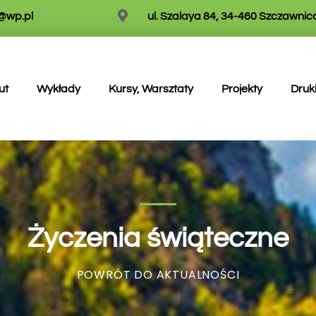
w@wp.pl
ul. Szalaya 84, 34-460 Szczawnic
ut
Wykłady
Kursy, Warsztaty
Projekty
Druk
Życzenia świąteczne
POWRÓT DO AKTUALNOŚCI